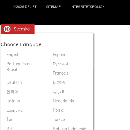
©2026 DFLIFT
SITEMAP
INTEGRITETSPOLICY
Svenska
Choose Languge
English
Español
Português do
Русский
Brasil
Français
Deutsch
日本語
한국어
العربية
Italiano
Nederlands
Ελληνικά
Polski
ไทย
Türkçe
हिन्दी
Bahasa Indonesia