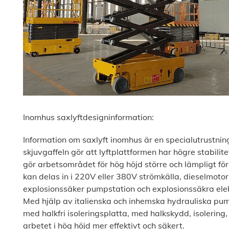
Inomhus saxlyftdesigninformation:
Information om saxlyft inomhus är en specialutrustnin
skjuvgaffeln gör att lyftplattformen har högre stabili
gör arbetsområdet för hög höjd större och lämpligt fö
kan delas in i 220V eller 380V strömkälla, dieselmotor 
explosionssäker pumpstation och explosionssäkra elektr
Med hjälp av italienska och inhemska hydrauliska pum
med halkfri isoleringsplatta, med halkskydd, isolerin
arbetet i hög höjd mer effektivt och säkert.