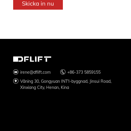
Skicka in nu
irene@dflift.com
+86-373 5859155
Våning 30, Gongyuan INT'I-byggnad, Jinsui Road,
Xinxiang City, Henan, Kina