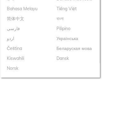
Bahasa Melayu
Tiếng Việt
简体中文
বাংলা
فارسی
Pilipino
اردو
Українська
Čeština
Беларуская мова
Kiswahili
Dansk
Norsk