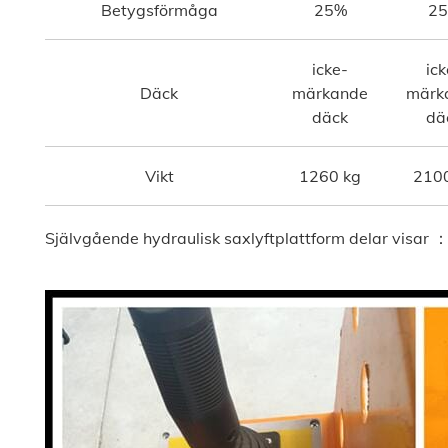
Betygsförmåga
25%
2
icke-
ick
Däck
märkande
märk
däck
dä
Vikt
1260 kg
210
Självgående hydraulisk saxlyftplattform delar visar 