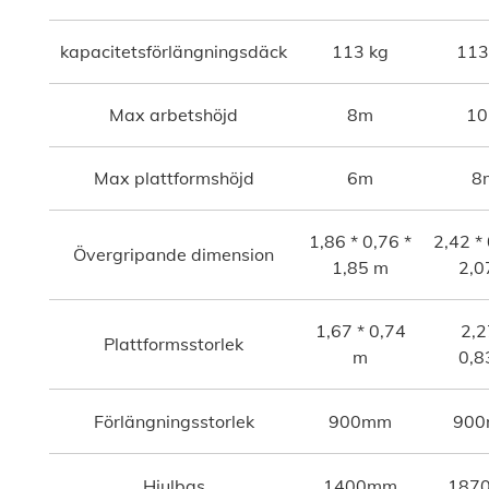
kapacitetsförlängningsdäck
113 kg
113
Max arbetshöjd
8m
1
Max plattformshöjd
6m
8
1,86 * 0,76 *
2,42 * 
Övergripande dimension
1,85 m
2,
1,67 * 0,74
2,2
Plattformsstorlek
m
0,
Förlängningsstorlek
900mm
90
Hjulbas
1400mm
187