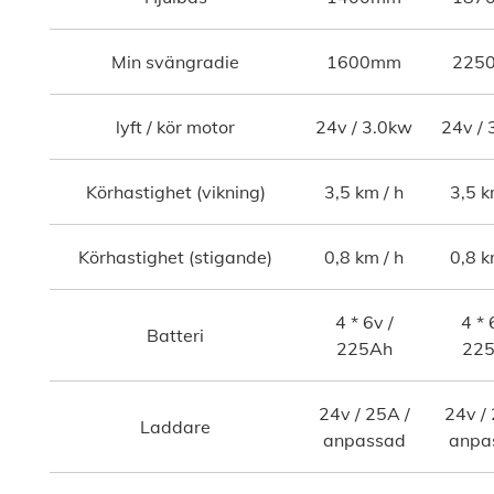
Min svängradie
1600mm
225
lyft / kör motor
24v / 3.0kw
24v / 
Körhastighet (vikning)
3,5 km / h
3,5 k
Körhastighet (stigande)
0,8 km / h
0,8 k
4 * 6v /
4 * 
Batteri
225Ah
22
24v / 25A /
24v / 
Laddare
anpassad
anpa