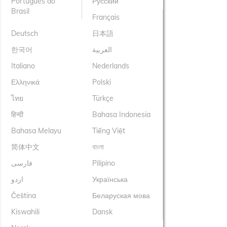
Português do
Русский
Brasil
Français
Deutsch
日本語
한국어
العربية
Italiano
Nederlands
Ελληνικά
Polski
ไทย
Türkçe
हिन्दी
Bahasa Indonesia
Bahasa Melayu
Tiếng Việt
简体中文
বাংলা
فارسی
Pilipino
اردو
Українська
Čeština
Беларуская мова
Kiswahili
Dansk