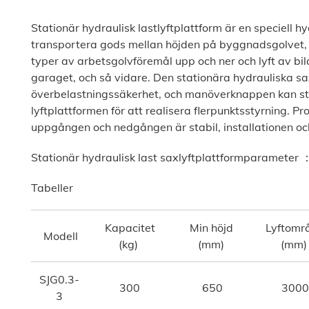
Stationär hydraulisk lastlyftplattform är en speciell h
transportera gods mellan höjden på byggnadsgolvet, 
typer av arbetsgolvföremål upp och ner och lyft av bil
garaget, och så vidare. Den stationära hydrauliska sa
överbelastningssäkerhet, och manöverknappen kan stä
lyftplattformen för att realisera flerpunktsstyrning. P
uppgången och nedgången är stabil, installationen oc
Stationär hydraulisk last saxlyftplattformparameter 
Tabeller
Kapacitet
Min höjd
Lyftomr
Modell
(kg)
(mm)
(mm)
SJG0.3-
300
650
3000
3