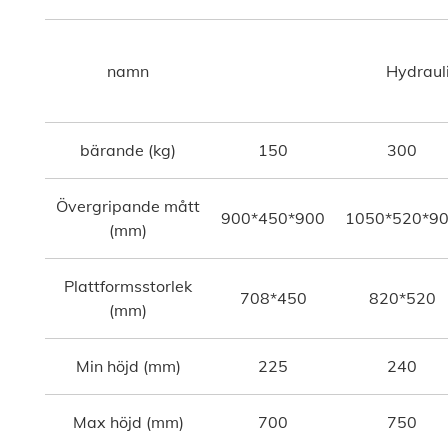
namn
Hydrauli
bärande (kg)
150
300
Övergripande mått
900*450*900
1050*520*9
(mm)
Plattformsstorlek
708*450
820*520
(mm)
Min höjd (mm)
225
240
Max höjd (mm)
700
750