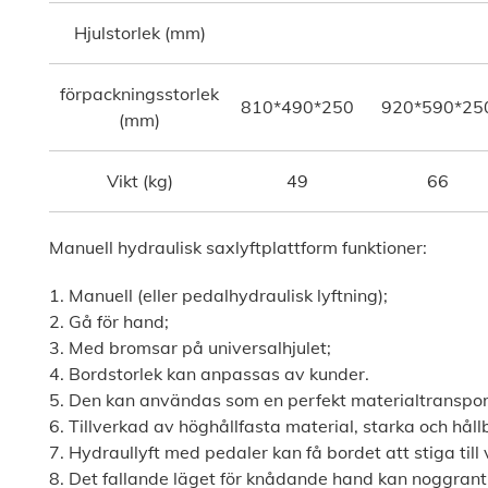
Hjulstorlek (mm)
förpackningsstorlek
810*490*250
920*590*25
(mm)
Vikt (kg)
49
66
Manuell hydraulisk saxlyftplattform funktioner:
1. Manuell (eller pedalhydraulisk lyftning);
2. Gå för hand;
3. Med bromsar på universalhjulet;
4. Bordstorlek kan anpassas av kunder.
5. Den kan användas som en perfekt materialtranspo
6. Tillverkad av höghållfasta material, starka och hål
7. Hydraullyft med pedaler kan få bordet att stiga till 
8. Det fallande läget för knådande hand kan noggrant 