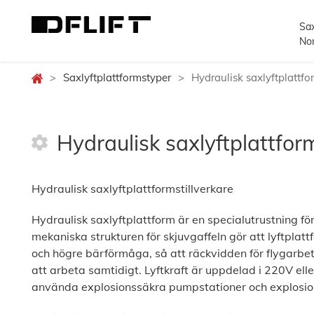
Sax
Nom
>
Saxlyftplattformstyper
>
Hydraulisk saxlyftplattfo
Hydraulisk saxlyftplattfor
Hydraulisk saxlyftplattformstillverkare
Hydraulisk saxlyftplattform är en specialutrustning fö
mekaniska strukturen för skjuvgaffeln gör att lyftplat
och högre bärförmåga, så att räckvidden för flygarbet
att arbeta samtidigt. Lyftkraft är uppdelad i 220V elle
använda explosionssäkra pumpstationer och explosio