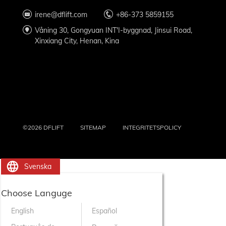
irene@dflift.com
+86-373 5859155
Våning 30, Gongyuan INT'I-byggnad, Jinsui Road,
Xinxiang City, Henan, Kina
©2026 DFLIFT
SITEMAP
INTEGRITETSPOLICY
Svenska
Choose Languge
English
Español