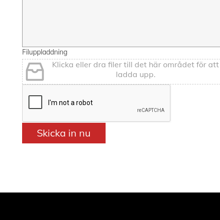
Filuppladdning
Klicka eller dra filer till det här området för att
ladda upp.
Skicka in nu