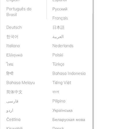
Português do
Русский
Brasil
Français
Deutsch
日本語
한국어
العربية
Italiano
Nederlands
Ελληνικά
Polski
ไทย
Türkçe
हिन्दी
Bahasa Indonesia
Bahasa Melayu
Tiếng Việt
简体中文
বাংলা
فارسی
Pilipino
اردو
Українська
Čeština
Беларуская мова
Kiswahili
Dansk