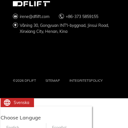
irene@dflift.com
+86-373 5859155
Våning 30, Gongyuan INT'I-byggnad, Jinsui Road,
Xinxiang City, Henan, Kina
©2026 DFLIFT
SITEMAP
INTEGRITETSPOLICY
Svenska
Choose Languge
English
Español