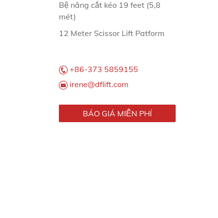
Bệ nâng cắt kéo 19 feet (5,8
mét)
12 Meter Scissor Lift Patform
+86-373 5859155
irene@dflift.com
BÁO GIÁ MIỄN PHÍ