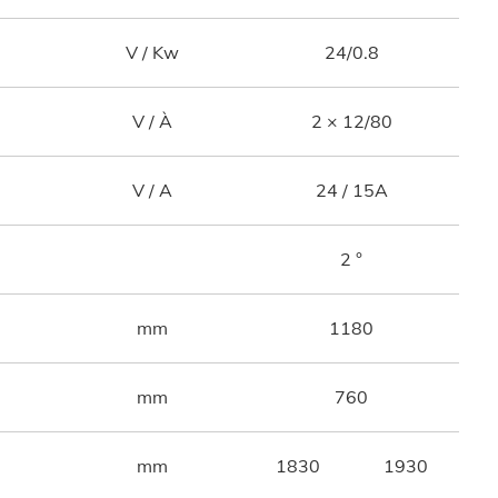
V / Kw
24/0.8
V / À
2 × 12/80
V / A
24 / 15A
2 °
mm
1180
mm
760
mm
1830
1930