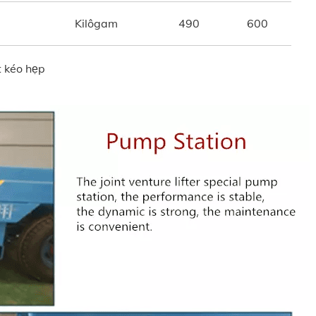
Kilôgam
490
600
t kéo hẹp