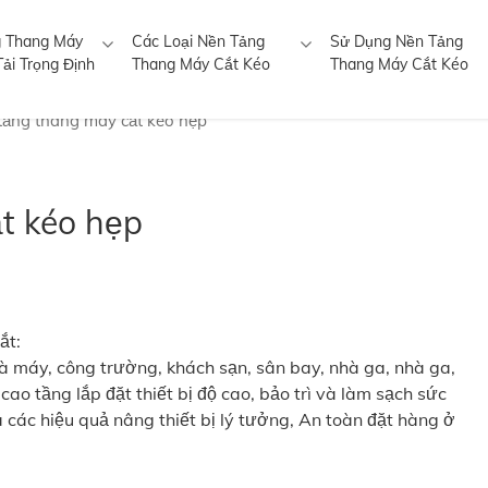
 Thang Máy
Các Loại Nền Tảng
Sử Dụng Nền Tảng
ải Trọng Định
Thang Máy Cắt Kéo
Thang Máy Cắt Kéo
tảng thang máy cắt kéo hẹp
t kéo hẹp
ắt:
 máy, công trường, khách sạn, sân bay, nhà ga, nhà ga,
ao tầng lắp đặt thiết bị độ cao, bảo trì và làm sạch sức
à các hiệu quả nâng thiết bị lý tưởng, An toàn đặt hàng ở