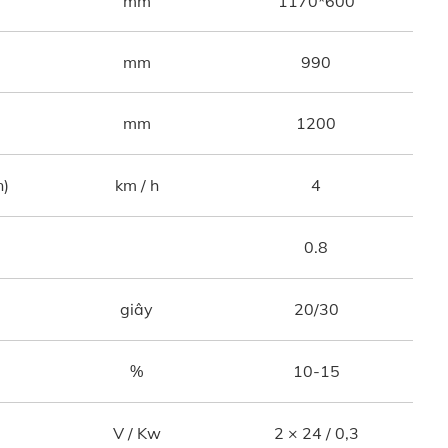
mm
1170*600
mm
990
mm
1200
n)
km / h
4
0.8
giây
20/30
%
10-15
V / Kw
2 × 24 / 0,3