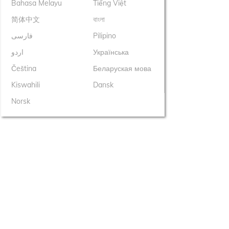
Bahasa Melayu
Tiếng Việt
简体中文
বাংলা
فارسی
Pilipino
اردو
Українська
Čeština
Беларуская мова
Kiswahili
Dansk
Norsk