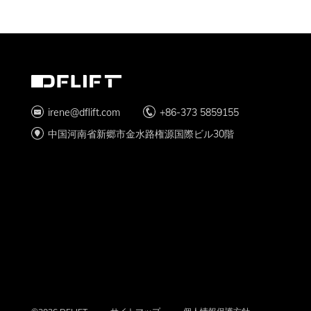
irene@dflift.com
+86-373 5859155
中国河南省新郷市金水路権源国際ビル30階