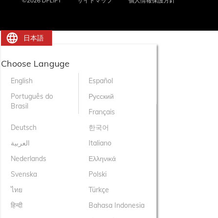
©2026 DFLIFT
サイトマップ
個人情報保護方針
日本語
Choose Languge
English
Español
Português do
Русский
Brasil
Français
Deutsch
한국어
العربية
Italiano
Nederlands
Ελληνικά
Svenska
Polski
ไทย
Türkçe
हिन्दी
Bahasa Indonesia