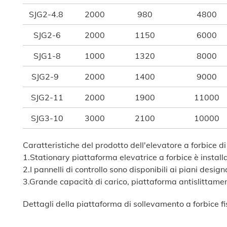
SJG2-4.8
2000
980
4800
SJG2-6
2000
1150
6000
SJG1-8
1000
1320
8000
SJG2-9
2000
1400
9000
SJG2-11
2000
1900
11000
SJG3-10
3000
2100
10000
Caratteristiche del prodotto dell'elevatore a forbice di 
1.Stationary piattaforma elevatrice a forbice è instal
2.I pannelli di controllo sono disponibili ai piani desig
3.Grande capacità di carico, piattaforma antislittament
Dettagli della piattaforma di sollevamento a forbice fi