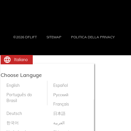
©2026 DFLIFT
SITEMAP
POLITICA DELLA PRIVACY
Italiano
Choose Languge
English
Español
Português do
Русский
Brasil
Français
Deutsch
日本語
한국어
العربية