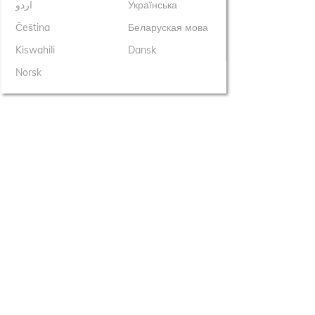
اردو
Українська
Čeština
Беларуская мова
Kiswahili
Dansk
Norsk