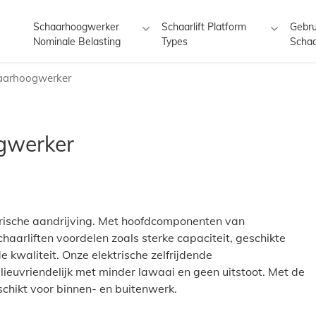
Schaarhoogwerker
Schaarlift Platform
Gebru
Nominale Belasting
Types
Schaa
haarhoogwerker
ogwerker
trische aandrijving. Met hoofdcomponenten van
aarliften voordelen zoals sterke capaciteit, geschikte
 kwaliteit. Onze elektrische zelfrijdende
ieuvriendelijk met minder lawaai en geen uitstoot. Met de
hikt voor binnen- en buitenwerk.