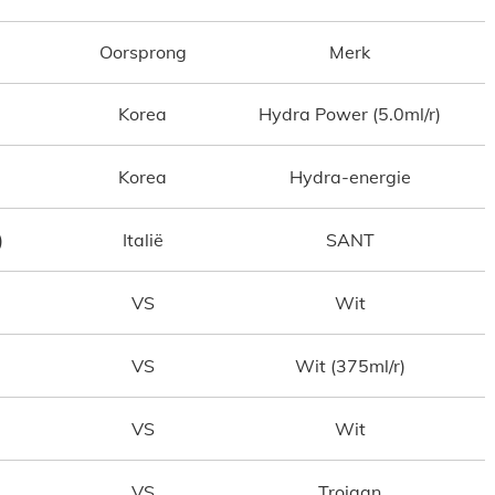
Oorsprong
Merk
Korea
Hydra Power (5.0ml/r)
Korea
Hydra-energie
)
Italië
SANT
VS
Wit
VS
Wit (375ml/r)
VS
Wit
VS
Trojaan