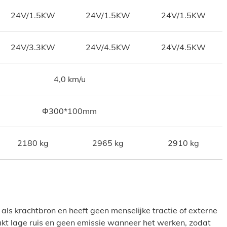
24V/1.5KW
24V/1.5KW
24V/1.5KW
24V/3.3KW
24V/4.5KW
24V/4.5KW
4,0 km/u
Φ300*100mm
2180 kg
2965 kg
2910 kg
 als krachtbron en heeft geen menselijke tractie of externe
akt lage ruis en geen emissie wanneer het werken, zodat