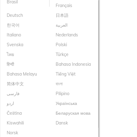
Brasil
Français
Deutsch
日本語
한국어
العربية
Italiano
Nederlands
Svenska
Polski
ไทย
Türkçe
हिन्दी
Bahasa Indonesia
Bahasa Melayu
Tiếng Việt
简体中文
বাংলা
فارسی
Pilipino
اردو
Українська
Čeština
Беларуская мова
Kiswahili
Dansk
Norsk