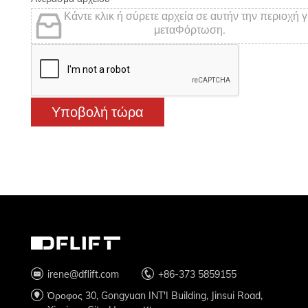
Κάντε κλικ ή σύρετε αρχεία σε αυτήν την περιοχή γ
μεταΦόρτωση.
Υποβολή τώρα
irene@dflift.com
+86-373 5859155
Όροφος 30, Gongyuan INT'I Building, Jinsui Road,