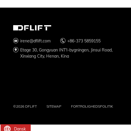
irene@dflift.com
+86-373 5859155
Etage 30, Gongyuan INT'I-bygningen, Jinsui Road,
Xinxiang City, Henan, Kina
©2026 DFLIFT
SITEMAP
FORTROLIGHEDSPOLITIK
Dansk