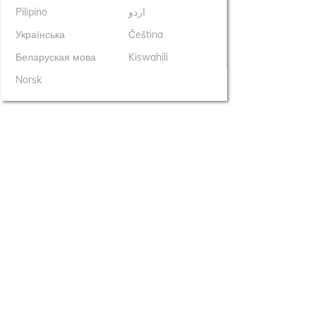
Pilipino
اردو
Українська
Čeština
Беларуская мова
Kiswahili
Norsk